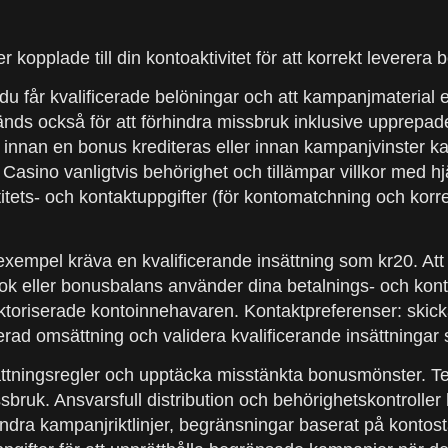
kopplade till din kontoaktivitet för att korrekt leverera
t du får kvalificerade belöningar och att kampanjmaterial e
 också för att förhindra missbruk inklusive upprepade a
 innan en bonus krediteras eller innan kampanjvinster kan 
Casino vanligtvis behörighet och tillämpar villkor med h
ntitets- och kontaktuppgifter (för kontomatchning och korr
xempel kräva en kvalificerande insättning som kr20. Att b
ok eller bonusbalans använder dina betalnings- och kontou
toriserade kontoinnehavaren. Kontaktpreferenser: skicka 
d omsättning och validera kvalificerande insättningar s
msättningsregler och upptäcka misstänkta bonusmönster. Te
uk. Ansvarsfull distribution och behörighetskontroller hjä
ndra kampanjriktlinjer, begränsningar baserat på kontostat