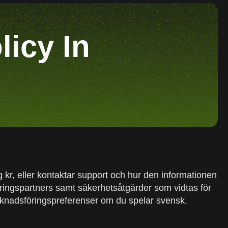
licy In
 kr, eller kontaktar support och hur den informationen
ieringspartners samt säkerhetsåtgärder som vidtas för
marknadsföringspreferenser om du spelar svensk.