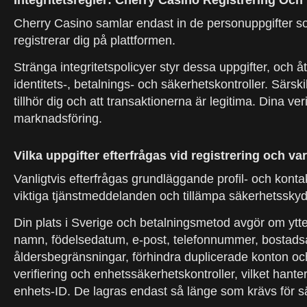
Integritetsregler: Cherry Casino Registrering Och
Cherry Casino samlar endast in de personuppgifter som 
registrerar dig på plattformen.
Stränga integritetspolicyer styr dessa uppgifter, och
identitets-, betalnings- och säkerhetskontroller. Särskil
tillhör dig och att transaktionerna är legitima. Dina ve
marknadsföring.
Vilka uppgifter efterfrågas vid registrering och va
Vanligtvis efterfrågas grundläggande profil- och kontak
viktiga tjänstmeddelanden och tillämpa säkerhetsskydd
Din plats i Sverige och betalningsmetod avgör om ytterl
namn, födelsedatum, e-post, telefonnummer, bostadsad
åldersbegränsningar, förhindra duplicerade konton oc
verifiering och enhetssäkerhetskontroller, vilket hanter
enhets-ID. De lagras endast så länge som krävs för sä