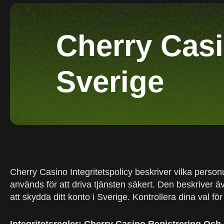
Cherry Casi
Sverige
Cherry Casino Integritetspolicy beskriver vilka person
används för att driva tjänsten säkert. Den beskriver ä
att skydda ditt konto i Sverige. Kontrollera dina val 