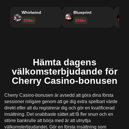
Whirlwind
Blueprint
M
359kr
356kr
Hämta dagens
välkomsterbjudande för
Cherry Casino-bonusen
Cherry Casino-bonusen är avsedd att göra dina första
sessioner roligare genom att ge dig extra spelbart värde
direkt efter att du registrerar dig och gör en kvalificerad
insättning. Det snabbaste sättet att få fler snurr och en
större bankrulle att börja med är att utnyttja
välkomsterbjudandet. Gör en första insättning som