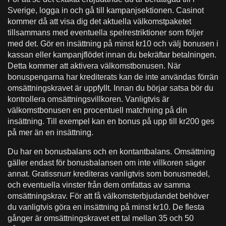
Sverige, logga in och gå till kampanjsektionen. Casinot
kommer då att visa dig det aktuella välkomstpaketet
tillsammans med eventuella spelrestriktioner som följer
med det. Gör en insättning på minst kr10 och välj bonusen i
kassan eller kampanjflödet innan du bekräftar betalningen.
Detta kommer att aktivera välkomstbonusen. När
bonuspengarna har krediterats kan de inte användas förrän
omsättningskravet är uppfyllt. Innan du börjar satsa bör du
kontrollera omsättningsvillkoren. Vanligtvis är
välkomstbonusen en procentuell matchning på din
insättning. Till exempel kan en bonus på upp till kr200 ges
på mer än en insättning.
Du har en bonusbalans och en kontantbalans. Omsättning
gäller endast för bonusbalansen om inte villkoren säger
annat. Gratissnurr krediteras vanligtvis som bonusmedel,
och eventuella vinster från dem omfattas av samma
omsättningskrav. För att få välkomsterbjudandet behöver
du vanligtvis göra en insättning på minst kr10. De flesta
gånger är omsättningskravet ett tal mellan 35 och 50