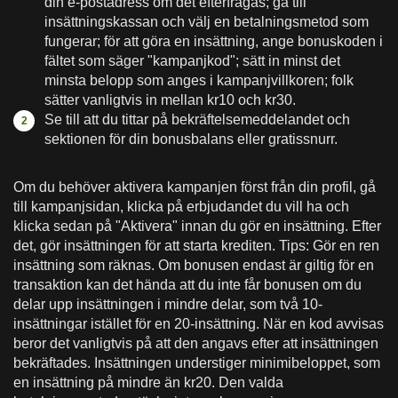
din e-postadress om det efterfrågas; gå till
insättningskassan och välj en betalningsmetod som
fungerar; för att göra en insättning, ange bonuskoden i
fältet som säger "kampanjkod"; sätt in minst det
minsta belopp som anges i kampanjvillkoren; folk
sätter vanligtvis in mellan kr10 och kr30.
Se till att du tittar på bekräftelsemeddelandet och
sektionen för din bonusbalans eller gratissnurr.
Om du behöver aktivera kampanjen först från din profil, gå
till kampanjsidan, klicka på erbjudandet du vill ha och
klicka sedan på "Aktivera" innan du gör en insättning. Efter
det, gör insättningen för att starta krediten. Tips: Gör en ren
insättning som räknas. Om bonusen endast är giltig för en
transaktion kan det hända att du inte får bonusen om du
delar upp insättningen i mindre delar, som två 10-
insättningar istället för en 20-insättning. När en kod avvisas
beror det vanligtvis på att den angavs efter att insättningen
bekräftades. Insättningen understiger minimibeloppet, som
en insättning på mindre än kr20. Den valda