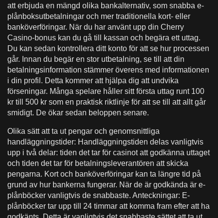
att erbjuda en mängd olika bankalternativ, som snabba e-
plånboksutbetalningar och mer traditionella kort- eller
banköverföringar. När du har använt upp din Cherry
Casino-bonus kan du gå till kassan och begära ett uttag.
Du kan sedan kontrollera ditt konto för att se hur processen
går. Innan du begär en stor utbetalning, se till att din
betalningsinformation stämmer överens med informationen
i din profil. Detta kommer att hjälpa dig att undvika
förseningar. Många spelare håller sitt första uttag runt 100
kr till 500 kr som en praktisk riktlinje för att se till att allt går
smidigt. De ökar sedan beloppen senare.
Olika sätt att ta ut pengar och genomsnittliga
handläggningstider: Handläggningstiden delas vanligtvis
upp i två delar: tiden det tar för casinot att godkänna uttaget
och tiden det tar för betalningsleverantören att skicka
pengarna. Kort och banköverföringar kan ta längre tid på
grund av hur bankerna fungerar. När de är godkända är e-
plånböcker vanligtvis de snabbaste. Anteckningar: E-
plånböcker tar upp till 24 timmar att komma fram efter att ha
godkänts. Detta är vanligtvis det snabbaste sättet att ta ut