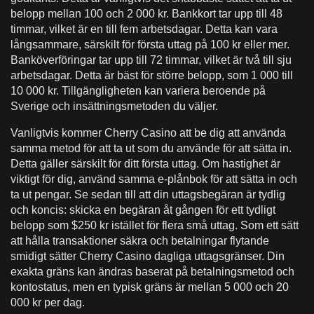
belopp mellan 100 och 2 000 kr. Bankkort tar upp till 48
timmar, vilket är en till fem arbetsdagar. Detta kan vara
långsammare, särskilt för första uttag på 100 kr eller mer.
Banköverföringar tar upp till 72 timmar, vilket är två till sju
arbetsdagar. Detta är bäst för större belopp, som 1 000 till
10 000 kr. Tillgängligheten kan variera beroende på
Sverige och insättningsmetoden du väljer.
Vanligtvis kommer Cherry Casino att be dig att använda
samma metod för att ta ut som du använde för att sätta in.
Detta gäller särskilt för ditt första uttag. Om hastighet är
viktigt för dig, använd samma e-plånbok för att sätta in och
ta ut pengar. Se sedan till att din uttagsbegäran är tydlig
och koncis: skicka en begäran åt gången för ett tydligt
belopp som $250 kr istället för flera små uttag. Som ett sätt
att hålla transaktioner säkra och betalningar flytande
smidigt sätter Cherry Casino dagliga uttagsgränser. Din
exakta gräns kan ändras baserat på betalningsmetod och
kontostatus, men en typisk gräns är mellan 5 000 och 20
000 kr per dag.