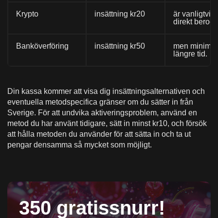
Krypto
insättning kr20
är vanligtvis
direkt beroen
Banköverföring
insättning kr50
men minimibe
längre tid.
Din kassa kommer att visa dig insättningsalternativen och
eventuella metodspecifica gränser om du sätter in från
Sverige. För att undvika aktiveringsproblem, använd en
metod du har använt tidigare, sätt in minst kr10, och försök
att hålla metoden du använder för att sätta in och ta ut
pengar densamma så mycket som möjligt.
350 gratissnurr!