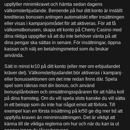
uppfyller minimikravet och hämta sedan dagens
välkomsterbjudande. Beroende på hur ditt konto är inställt
krediteras bonusen antingen automatiskt efter insättningen
eller visas i kampanjområdet för att aktiveras. För att få
välkomstbonusen, skapa ett konto på Cherry Casino med
dina riktiga uppgifter så att du inte behöver vänta på att
dina pengar ska sättas in senare. För insättningar, öppna
kassan och välj en betalningsmetod som du brukar
använda.
Sätt in minst kr10 på ditt konto (eller mer om erbjudandet
kräver det). Välkomsterbjudandet bör aktiveras i kampanj-
eller bonussektionen om det inte redan finns där. Spela
spel som räknas mot din bonus, och använd
bonusplånboken och omsättningsspåraren för att hålla koll
på dina framsteg. Om du vill spela slots kanske du vill sätta
in ett belopp som du inte har något emot att förlora. Till
exempel kan en första insättning på kr50 ge dig mer tid att
uppfylla kraven än miniminsättningen. Det är viktigt att
känna till de viktiga reglerna om hur och när du kan ta ut