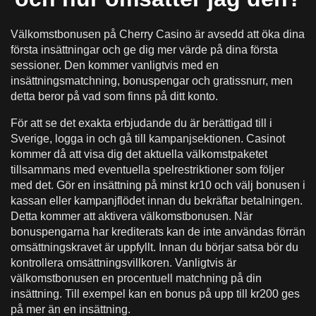
Välkomstbonusen på Cherry Casino är avsedd att öka dina
första insättningar och ge dig mer värde på dina första
sessioner. Den kommer vanligtvis med en
insättningsmatchning, bonuspengar och gratissnurr, men
detta beror på vad som finns på ditt konto.
För att se det exakta erbjudande du är berättigad till i
Sverige, logga in och gå till kampanjsektionen. Casinot
kommer då att visa dig det aktuella välkomstpaketet
tillsammans med eventuella spelrestriktioner som följer
med det. Gör en insättning på minst kr10 och välj bonusen i
kassan eller kampanjflödet innan du bekräftar betalningen.
Detta kommer att aktivera välkomstbonusen. När
bonuspengarna har krediterats kan de inte användas förrän
omsättningskravet är uppfyllt. Innan du börjar satsa bör du
kontrollera omsättningsvillkoren. Vanligtvis är
välkomstbonusen en procentuell matchning på din
insättning. Till exempel kan en bonus på upp till kr200 ges
på mer än en insättning.