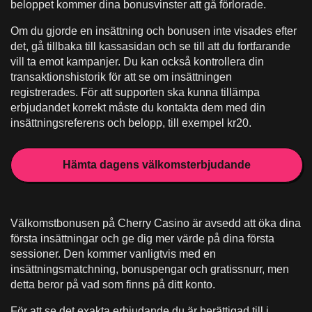
beloppet kommer dina bonusvinster att gå förlorade.
Om du gjorde en insättning och bonusen inte visades efter
det, gå tillbaka till kassasidan och se till att du fortfarande
vill ta emot kampanjer. Du kan också kontrollera din
transaktionshistorik för att se om insättningen
registrerades. För att supporten ska kunna tillämpa
erbjudandet korrekt måste du kontakta dem med din
insättningsreferens och belopp, till exempel kr20.
Hämta dagens välkomsterbjudande
Välkomstbonusen på Cherry Casino är avsedd att öka dina
första insättningar och ge dig mer värde på dina första
sessioner. Den kommer vanligtvis med en
insättningsmatchning, bonuspengar och gratissnurr, men
detta beror på vad som finns på ditt konto.
För att se det exakta erbjudande du är berättigad till i