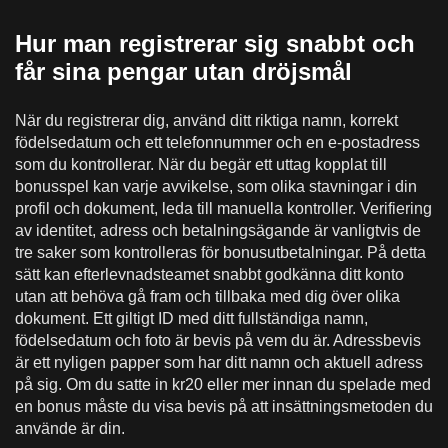
Hur man registrerar sig snabbt och
får sina pengar utan dröjsmål
När du registrerar dig, använd ditt riktiga namn, korrekt
födelsedatum och ett telefonnummer och en e-postadress
som du kontrollerar. När du begär ett uttag kopplat till
bonusspel kan varje avvikelse, som olika stavningar i din
profil och dokument, leda till manuella kontroller. Verifiering
av identitet, adress och betalningsägande är vanligtvis de
tre saker som kontrolleras för bonusutbetalningar. På detta
sätt kan efterlevnadsteamet snabbt godkänna ditt konto
utan att behöva gå fram och tillbaka med dig över olika
dokument. Ett giltigt ID med ditt fullständiga namn,
födelsedatum och foto är bevis på vem du är. Adressbevis
är ett nyligen papper som har ditt namn och aktuell adress
på sig. Om du satte in kr20 eller mer innan du spelade med
en bonus måste du visa bevis på att insättningsmetoden du
använde är din.