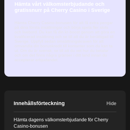
Hämta vårt välkomsterbjudande och
gratissnurr på Cherry Casino i Sverige
Hämta Cherry Casino-bonusen för att få extra pengar
på dina första insättningar och börja spela fler slots
och livebord. Du kan få din kr-boost genom att göra en
kvalificerad insättning och se till att du är berättigad till
Sverige. Uppfyll sedan omsättningskraven för att
omvandla din bonuskredit till kontanter som du kan ta
ut. Om du är svensk, se till att du vet hur du betalar
och om det finns några gränser i ditt land innan du
accepterar erbjudandet.
Innehållsförteckning
Hide
Hämta dagens välkomsterbjudande för Cherry
Casino-bonusen