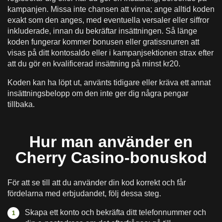
kampanjen. Missa inte chansen att vinna; ange alltid koden
exakt som den anges, med eventuella versaler eller siffror
inkluderade, innan du bekräftar insättningen. Så länge
koden fungerar kommer bonusen eller gratissnurren att
visas på ditt kontosaldo eller i kampanjsektionen strax efter
att du gör en kvalificerad insättning på minst kr20.
Koden kan ha löpt ut, använts tidigare eller kräva ett annat
insättningsbelopp om den inte ger dig några pengar
tillbaka.
Hur man använder en
Cherry Casino-bonuskod
För att se till att du använder din kod korrekt och får
fördelarna med erbjudandet, följ dessa steg.
Skapa ett konto och bekräfta ditt telefonnummer och