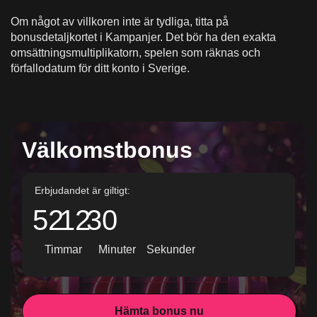
Om något av villkoren inte är tydliga, titta på
bonusdetaljkortet i Kampanjer. Det bör ha den exakta
omsättningsmultiplikatorn, spelen som räknas och
förfallodatum för ditt konto i Sverige.
Välkomstbonus
Erbjudandet är giltigt:
52
12
28
Timmar
Minuter
Sekunder
Hämta bonus nu