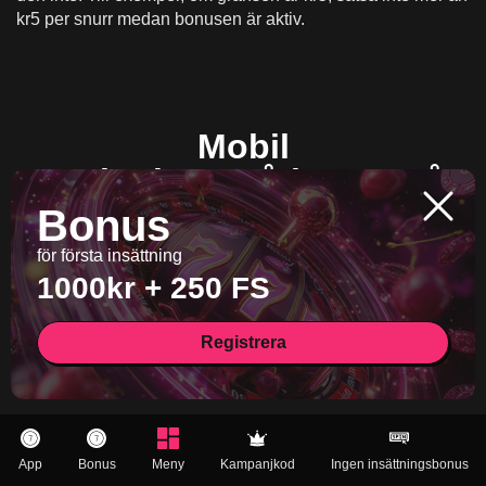
kr5 per snurr medan bonusen är aktiv.
Mobil
casinobonusåtkomst på
iOS och Android
Bonus
för första insättning
Cherry Casino-bonusar kan nås fullt ut på mobila enheter,
1000kr + 250 FS
så du kan hämta, aktivera och använda bonuserbjudanden
utan att behöva gå till din dator. Om du vill göra en snabb
Registrera
insättning, utnyttja ett erbjudande som bara är tillgängligt
under en kort tid och börja spela direkt, är detta mycket
hjälpsamt.
Se alltid till att du är inloggad på samma Cherry Casino-
konto på din telefon som du är på din dator så att du inte
App
Bonus
Meny
Kampanjkod
Ingen insättningsbonus
missar något. Bonusprocessen är densamma när du är