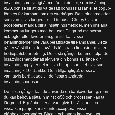
insättning som tydligt är mer än minimum, som insättning
kr20, och se till att du valde rätt bonus i kassan eller popup-
fönstret för kampanj om det efterfrågas. Betalningsmetoder
som vanligtvis fungerar med bonusar Cherry Casino
accepterar många olika insättningsmetoder, men inte alla
kommer att fungera med bonusar. På grund av interna
riskregler eller leverantörsgränser kan vissa
betalningstyper inte vara berättigade till kampanjer. Detta
gäller särskilt om de används för snabb finansiering eller
tredjepartsbearbetning. De flesta gånger kommer följande
insättningsmetoder att aktivera din bonus så länge din
insättning uppfyller det minsta belopp som behövs, som
insättning kr10: Bankkort (om tillgängliga); dessa är
vanligtvis berättigade till de flesta standarda
insättningsbonusar.
De flesta gånger kan du använda en banköverföring, men
du kan behöva sätta in minst kr50 och processen kan ta
längre tid. E-plånböcker är vanligtvis berättigade, men
vissa kampanjer kanske inte accepterar vissa
plånboksleverantörer. Bitcoin och andra kryptovalutor