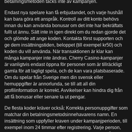
betalningsmetoden täcks inte av kampanjen.
Endast nya spelare kan få erbjudandet, och varje hushåll
kan bara göra ett anspråk. Kontroll av ditt konto behövs
innan du kan använda bonusar om det inte har bekräftats
fullt ut ännu. Sätt inte in igen direkt om du redan gjorde det
och glömde att ange koden. Kontakta först supporten och
ge dem insättningstiden, beloppet (till exempel kr50) och
koden du vill använda. När transaktionen är klar kan
många kampanjer inte ändras. Cherry Casino-kampanjer
är vanligtvis endast öppna för personer som är tillräckligt
gamla för att lagligt spela, och de kan vara platsbaserade.
Om du spelar från Sverige men din svensk eller
hemuppgifter är annorlunda, se till att all din
profilinformation är korrekt. Avvikelser kan hindra dig från
att få bonusar eller senare ta ut pengar.
De flesta koder kräver också: Korrekta personuppgifter som
matchar din betalningsmetodsinnehavarens namn. En
insättning som uppfyller kraven under kampanjperioden, till
exempel inom 24 timmar efter registrering. Varje person,