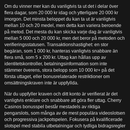
Om du vinner mer kan du vanligtvis ta ut det i delar över
flera dagar, som 20 000 kr idag och ytterligare 20 000 kr
imorgon. Det minsta beloppet du kan ta ut är vanligtvis
mellan 10 och 20 medel, men detta kan variera beroende
på metod. Det mesta du kan skicka varje dag är vanligtvis
mellan 5 000 och 20 000 kr, men det beror på metoden och
verifieringsstatusen. Transaktionshastighet: en stor
begäran, som 1 000 kr, hanteras vanligtvis snabbare än
flera små, som 5 x 200 kr. Uttag kan hållas upp av
identitetskontroller, betalningsinformation som inte
stämmer överens, stora belopp som 10 000 kr+ på det
första uttaget, eller bonusrelaterade restriktioner om
omsättningskraven inte är uppfyllda.
När du uppfyller kraven och ditt konto är verifierat är det
vanligtvis enklare och snabbare att göra fler uttag. Cherry
Casinos bonusspel består mestadels av riktiga
pengarslots, som många av de mest populära videoslotsen
och progressiva jackpotspelen. Fokusera på kvalificerade
slotspel med stabila utbetalningar och tydliga bidragsregler