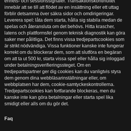
enhets- och sessionssignaler. Transaktionskontinuitet
innebär att se till att flödet av en insättning eller ett uttag
förblir detsamma över säkra sidor och omdirigeringar.
Leverera spel: låta dem starta, hålla sig stabila medan de
spelas och återansluta om det behövs. Hitta krascher,
latens och plattformsfel genom teknisk diagnostik kan göra
saker mer pålitliga. Det finns vissa tredjepartscookies som
är strikt nödvändiga. Vissa funktioner kanske inte fungerar
korrekt om du blockerar dem, som att slutföra en begäran
om att ta ut 500 kr, starta vissa spel eller hålla sig inloggad
under betalningsverifieringssteget. Om en
tredjepartspartner ger dig cookies kan du vanligtvis styra
dem genom dina webbläsarinställningar eller, om
webbplatsen har dem, cookie-samtyckeskontrollerna.
Tredjepartscookies kan fortfarande blockeras, men du
kanske inte kan göra betalningar eller starta spel lika
smidigt eller alls om du gör det.
Faq