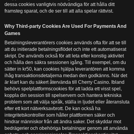
dessa cookies vanligtvis nödvändiga för att hålla ditt
framsteg sparat, och de ser till att alla spelar rättvist.
Why Third-party Cookies Are Used For Payments And
Games
Betalningsleverantörers cookies används ofta för att se till
att du initierade betalningsflödet och inte ett automatiserat
skript. De används också för att leta efter konstig aktivitet
och hålla den säkra sessionen igång. Till exempel, om du
sätter in kr50, kan cookies hjälpa leverantören att komma
ihåg transaktionsdetaljerna medan den godkänns. När det
är klart kan du säkert återvända till Cherry Casino. Ibland
behövs spelplattformscookies för att ladda ett visst spel,
koppla din session till spelservern och hantera tekniska
problem som att välja språk, ställa in ljudet eller återansluta
efter ett kort nätverksavbrott. De kan också ha
integritetskontroller som håller plattformen säker och
hindrar människor från att ändra saker. Det skyddar mot
bedrägerier och obehöriga betalningar genom att använda