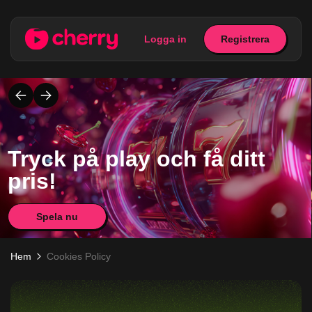
Logga in
Registrera
Tryck på play och få ditt
pris!
Spela nu
Hem
Cookies Policy