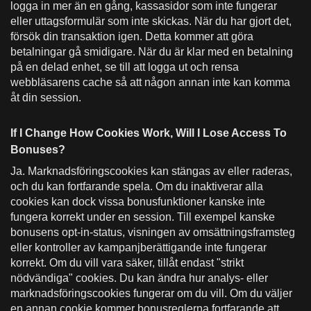
logga in mer än en gång, kassasidor som inte fungerar
eller uttagsformulär som inte skickas. När du har gjort det,
försök din transaktion igen. Detta kommer att göra
betalningar gå smidigare. När du är klar med en betalning
på en delad enhet, se till att logga ut och rensa
webbläsarens cache så att någon annan inte kan komma
åt din session.
If I Change How Cookies Work, Will I Lose Access To
Bonuses?
Ja. Marknadsföringscookies kan stängas av eller raderas,
och du kan fortfarande spela. Om du inaktiverar alla
cookies kan dock vissa bonusfunktioner kanske inte
fungera korrekt under en session. Till exempel kanske
bonusens opt-in-status, visningen av omsättningsframsteg
eller kontroller av kampanjberättigande inte fungerar
korrekt. Om du vill vara säker, tillåt endast "strikt
nödvändiga" cookies. Du kan ändra hur analys- eller
marknadsföringscookies fungerar om du vill. Om du väljer
en annan cookie kommer bonusreglerna fortfarande att