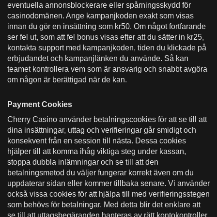
eventuella annonsblockerare eller spårningsskydd för
casinodomänen. Ange kampanjkoden exakt som visas
innan du gör en insättning som kr50. Om något fortfarande
ser fel ut, som att fel bonus visas efter att du sätter in kr25,
kontakta support med kampanjkoden, tiden du klickade på
erbjudandet och kampanjlänken du använde. Så kan
teamet kontrollera vem som är ansvarig och snabbt avgöra
om någon är berättigad när de kan.
Payment Cookies
Cherry Casino använder betalningscookies för att se till att
dina insättningar, uttag och verifieringar går smidigt och
konsekvent från en session till nästa. Dessa cookies
hjälper till att komma ihåg viktiga steg under kassan,
stoppa dubbla inlämningar och se till att den
betalningsmetod du väljer fungerar korrekt även om du
uppdaterar sidan eller kommer tillbaka senare. Vi använder
också vissa cookies för att hjälpa till med verifieringsstegen
som behövs för betalningar. Med detta blir det enklare att
se till att uttagsbegäranden hanteras av rätt kontokontroller