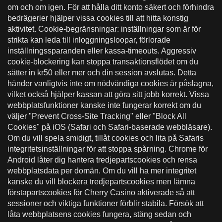
om och om igen. För att hålla ditt konto säkert och förhindra
bedrägerier hjälper vissa cookies till att hitta konstig
aktivitet. Cookie-begränsningar: inställningar som är för
strikta kan leda till inloggningsloopar, förlorade
inställningssparanden eller kassa-timeouts. Aggressiv
cookie-blockering kan stoppa transaktionsflödet om du
sätter in kr50 eller mer och din session avslutas. Detta
händer vanligtvis inte om nödvändiga cookies är påslagna,
vilket också hjälper kassan att göra sitt jobb korrekt. Vissa
webbplatsfunktioner kanske inte fungerar korrekt om du
väljer "Prevent Cross-Site Tracking" eller "Block All
Cookies" på iOS (Safari och Safari-baserade webbläsare).
Om du vill spela smidigt, tillåt cookies och lita på Safaris
integritetsinställningar för att stoppa spårning. Chrome för
Android låter dig hantera tredjepartscookies och rensa
webbplatsdata per domän. Om du vill ha mer integritet
kanske du vill blockera tredjepartscookies men lämna
förstapartscookies för Cherry Casino aktiverade så att
sessioner och viktiga funktioner förblir stabila. Försök att
låta webbplatsens cookies fungera, stäng sedan och