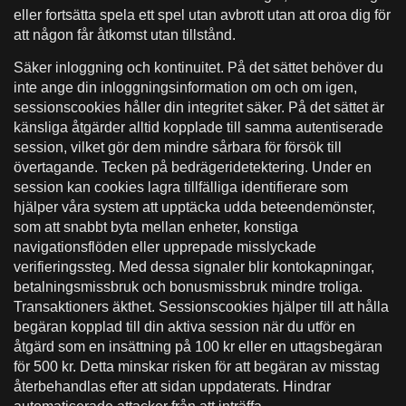
eller fortsätta spela ett spel utan avbrott utan att oroa dig för
att någon får åtkomst utan tillstånd.
Säker inloggning och kontinuitet. På det sättet behöver du
inte ange din inloggningsinformation om och om igen,
sessionscookies håller din integritet säker. På det sättet är
känsliga åtgärder alltid kopplade till samma autentiserade
session, vilket gör dem mindre sårbara för försök till
övertagande. Tecken på bedrägeridetektering. Under en
session kan cookies lagra tillfälliga identifierare som
hjälper våra system att upptäcka udda beteendemönster,
som att snabbt byta mellan enheter, konstiga
navigationsflöden eller upprepade misslyckade
verifieringssteg. Med dessa signaler blir kontokapningar,
betalningsmissbruk och bonusmissbruk mindre troliga.
Transaktioners äkthet. Sessionscookies hjälper till att hålla
begäran kopplad till din aktiva session när du utför en
åtgärd som en insättning på 100 kr eller en uttagsbegäran
för 500 kr. Detta minskar risken för att begäran av misstag
återbehandlas efter att sidan uppdaterats. Hindrar