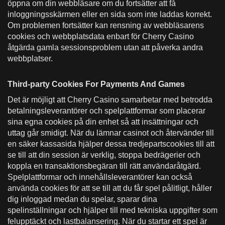
öppna om din webbläsare om du fortsätter att få
inloggningsskärmen eller en sida som inte laddas korrekt.
Om problemen fortsätter kan rensning av webbläsarens
cookies och webbplatsdata enbart för Cherry Casino
åtgärda gamla sessionsproblem utan att påverka andra
webbplatser.
Third-party Cookies For Payments And Games
Det är möjligt att Cherry Casino samarbetar med betrodda
betalningsleverantörer och spelplattformar som placerar
sina egna cookies på din enhet så att insättningar och
uttag går smidigt. När du lämnar casinot och återvänder till
en säker kassasida hjälper dessa tredjepartscookies till att
se till att din session är verklig, stoppa bedrägerier och
koppla en transaktionsbegäran till rätt användaråtgärd.
Spelplattformar och innehållsleverantörer kan också
använda cookies för att se till att du får spel pålitligt, håller
dig inloggad medan du spelar, sparar dina
spelinställningar och hjälper till med tekniska uppgifter som
felupptäckt och lastbalansering. När du startar ett spel är