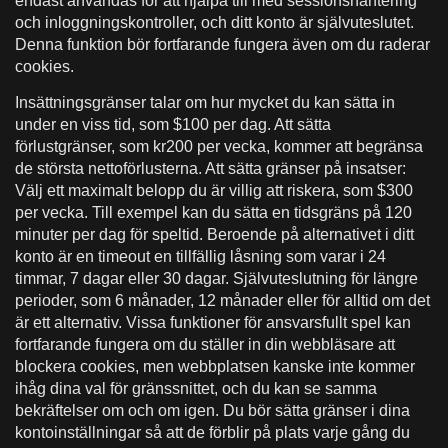
endast användas för att hjälpa till med sessionshantering
och inloggningskontroller, och ditt konto är självuteslutet.
Denna funktion bör fortfarande fungera även om du raderar
cookies.
Insättningsgränser talar om hur mycket du kan sätta in
under en viss tid, som $100 per dag. Att sätta
förlustgränser, som kr200 per vecka, kommer att begränsa
de största nettoförlusterna. Att sätta gränser på insatser:
Välj ett maximalt belopp du är villig att riskera, som $300
per vecka. Till exempel kan du sätta en tidsgräns på 120
minuter per dag för speltid. Beroende på alternativet i ditt
konto är en timeout en tillfällig låsning som varar i 24
timmar, 7 dagar eller 30 dagar. Självuteslutning för längre
perioder, som 6 månader, 12 månader eller för alltid om det
är ett alternativ. Vissa funktioner för ansvarsfullt spel kan
fortfarande fungera om du ställer in din webbläsare att
blockera cookies, men webbplatsen kanske inte kommer
ihåg dina val för gränssnittet, och du kan se samma
bekräftelser om och om igen. Du bör sätta gränser i dina
kontoinställningar så att de förblir på plats varje gång du