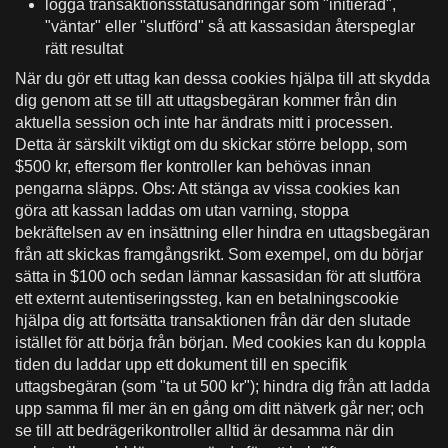
logga transaktionsstatusändringar som "initierad",
"väntar" eller "slutförd" så att kassasidan återspeglar
rätt resultat
När du gör ett uttag kan dessa cookies hjälpa till att skydda
dig genom att se till att uttagsbegäran kommer från din
aktuella session och inte har ändrats mitt i processen.
Detta är särskilt viktigt om du skickar större belopp, som
$500 kr, eftersom fler kontroller kan behövas innan
pengarna släpps. Obs: Att stänga av vissa cookies kan
göra att kassan laddas om utan varning, stoppa
bekräftelsen av en insättning eller hindra en uttagsbegäran
från att skickas framgångsrikt. Som exempel, om du börjar
sätta in $100 och sedan lämnar kassasidan för att slutföra
ett externt autentiseringssteg, kan en betalningscookie
hjälpa dig att fortsätta transaktionen från där den slutade
istället för att börja från början. Med cookies kan du koppla
tiden du laddar upp ett dokument till en specifik
uttagsbegäran (som "ta ut 500 kr"); hindra dig från att ladda
upp samma fil mer än en gång om ditt nätverk går ner; och
se till att bedrägerikontroller alltid är desamma när din