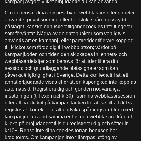
kampanj avgöra vilket erbjudande du kan använda.
Om du rensar dina cookies, byter webbläsare eller enheter,
använder privat surfning eller har strikt spårningsskydd
påslaget, kanske bonusberättigandecookies inte fungerar
som förväntat. Några av de datapunkter som vanligtvis
används är: en kampanj- eller partneridentifierare kopplad
till klicket som förde dig till webbplatsen; värdet på
kampanjkoden och tiden den skickades in; enhets- och
webbläsardetaljer som behövs för att identifiera din
session; och grundläggande platssignaler som kan
påverka tillgänglighet i Sverige. Detta kan leda till att ett
annat erbjudande visas eller att en kupongkod inte kopplas
automatiskt. Registrera dig och gör den nödvändiga
insättningen (till exempel kr30) i samma webbläsarsession
efter att ha klickat på kampanjlänken för att se till att ditt val
registreras korrekt. För att undvika spårningsproblem med
kampanjer, använd samma enhet och webbläsare från att
klicka på erbjudandet tills du registrerar dig och sätter in
kr10+. Rensa inte dina cookies förrän bonusen har
krediterats. Om kampanjen inte tillämpas, stäng av